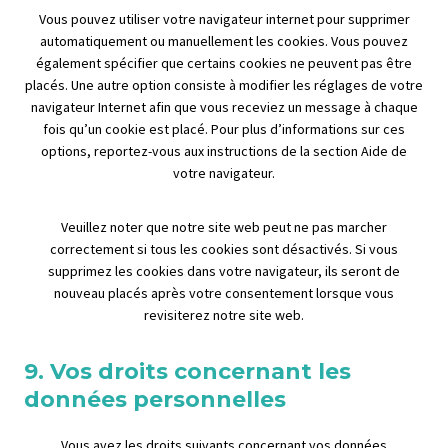
t
Vous pouvez utiliser votre navigateur internet pour supprimer
t
i
automatiquement ou manuellement les cookies. Vous pouvez
i
q
également spécifier que certains cookies ne peuvent pas être
n
u
placés. Une autre option consiste à modifier les réglages de votre
g
e
navigateur Internet afin que vous receviez un message à chaque
s
fois qu’un cookie est placé. Pour plus d’informations sur ces
options, reportez-vous aux instructions de la section Aide de
votre navigateur.
Veuillez noter que notre site web peut ne pas marcher
correctement si tous les cookies sont désactivés. Si vous
supprimez les cookies dans votre navigateur, ils seront de
nouveau placés après votre consentement lorsque vous
revisiterez notre site web.
9. Vos droits concernant les
données personnelles
Vous avez les droits suivants concernant vos données