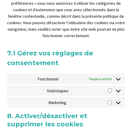
e
r
i
préférences » vous nous autorisez à utiliser les catégories de
t
s
g
r
o
n
e
c
cookies et d’extensions que vous avez sélectionnés dans la
o
e
o
v
g
c
s
e
fenêtre contextuelle, comme décrit dans la présente politique de
s
r
o
i
l
e
s
g
cookies. Vous pouvez désactiver l’utilisation des cookies via votre
e
v
g
c
e
-
o
navigateur, mais veuillez noter que notre site web pourrait ne plus
r
i
l
e
-
b
o
fonctionner correctement.
v
c
e
g
a
l
g
i
e
-
o
n
o
l
c
c
f
o
a
7.1 Gérez vos réglages de
c
e
e
o
o
g
l
k
-
consentement
d
m
n
l
y
s
r
i
p
t
e
t
e
v
l
s
-
i
Fonctionnel
Toujours activé
c
e
i
m
c
a
r
a
a
Statistiques
s
p
S
s
n
p
t
t
Marketing
z
s
M
c
a
a
h
t
8. Activer/désactiver et
r
a
i
supprimer les cookies
k
s
e