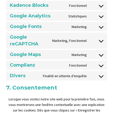
o
Kadence Blocks
Fonctionnel
C
n
o
s
Google Analytics
Statistiques
C
n
e
o
s
n
Google Fonts
Marketing
C
n
e
t
o
s
n
t
Google
n
Marketing, Fonctionnel
e
t
o
C
reCAPTCHA
s
n
t
s
o
e
t
o
e
Google Maps
n
Marketing
n
C
t
s
r
s
t
o
o
e
v
Complianz
Fonctionnel
e
C
t
n
s
r
i
n
o
o
s
e
v
c
Divers
Finalité en attente d’enquête
t
C
n
s
e
r
i
e
t
o
s
e
n
v
c
w
7. Consentement
o
n
e
r
t
i
e
o
s
s
n
v
t
c
k
r
e
Lorsque vous visitez notre site web pour la première fois, nous
e
t
i
o
e
a
d
r
vous montrerons une fenêtre contextuelle avec une explication
n
t
c
s
g
d
p
v
sur les cookies. Dès que vous cliquez sur « Enregistrer les
t
o
e
e
o