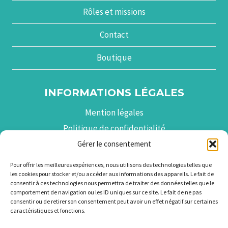
Rôles et missions
Contact
Boutique
INFORMATIONS LÉGALES
Mention légales
Politique de confidentialité
Politique de cookies (UE)
Gérer le consentement
Pour offrir les meilleures expériences, nous utilisons des technologies telles que
les cookies pour stocker et/ou accéder aux informations des appareils. Le fait de
consentir à ces technologies nous permettra de traiter des données telles que le
© 2026 Association du Groupe d'Études en
comportement de navigation ou les ID uniques sur ce site. Le fait de ne pas
consentir ou de retirer son consentement peut avoir un effet négatif sur certaines
Néonatalogie du Languedoc-Roussillon
caractéristiques et fonctions.