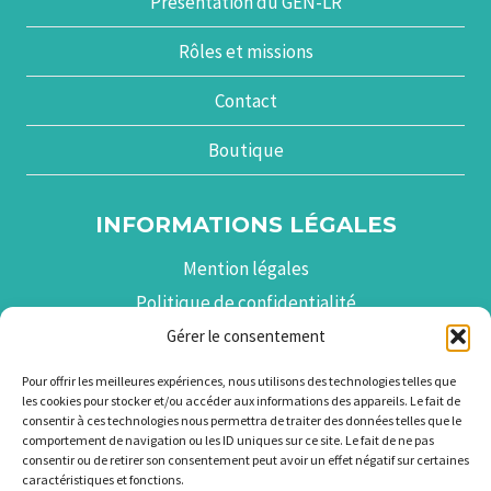
Présentation du GEN-LR
Rôles et missions
Contact
Boutique
INFORMATIONS LÉGALES
Mention légales
Politique de confidentialité
Politique de cookies (UE)
Gérer le consentement
Pour offrir les meilleures expériences, nous utilisons des technologies telles que
les cookies pour stocker et/ou accéder aux informations des appareils. Le fait de
consentir à ces technologies nous permettra de traiter des données telles que le
© 2026 Association du Groupe d'Études en
comportement de navigation ou les ID uniques sur ce site. Le fait de ne pas
consentir ou de retirer son consentement peut avoir un effet négatif sur certaines
Néonatalogie du Languedoc-Roussillon
caractéristiques et fonctions.